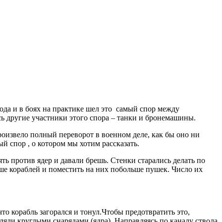
года и в боях на практике шел это самый спор между
сь другие участники этого спора – танки и бронемашины.
роизвело полный переворот в военном деле, как бы оно ни
ый спор , о котором мы хотим рассказать.
ь против ядер и давали брешь. Стенки старались делать по
ше кораблей и поместить на них побольше пушек. Число их
о корабль загорался и тонул.Чтобы предотвратить это,
яли круглыми снарядами (ядра). Направляясь по каналу ствола