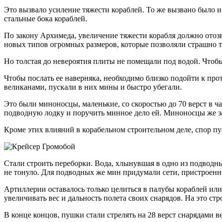
Это вызвало усиление тяжести кораблей. То же вызвано было и
стальные бока кораблей.
По закону Архимеда, увеличение тяжести корабля должно отозва
новых типов огромных размеров, которые позволяли страшно тя
Но толстая до невероятия плиты не помещали под водой. Чтобы 
Чтобы послать ее наверняка, необходимо близко подойти к про
великанами, пускали в них мины и быстро убегали.
Это были миноносцы, маленькие, со скоростью до 70 верст в ч
подводную лодку и поручить минное дело ей. Миноносцы же за
Кроме этих влияний в корабельном строительном деле, спор пу
Стали строить переборки. Вода, хлынувшая в одно из подводны
не тонуло. Для подводных же мин придумали сети, пристроенны
Артиллерии оставалось только целиться в палубы кораблей или 
увеличивать вес и дальность полета своих снарядов. На это ст
В конце концов, пушки стали стрелять на 28 верст снарядами в