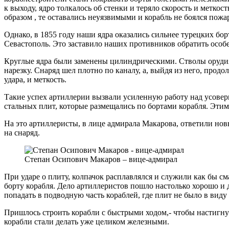
к выходу, ядро толкалось об стенки и теряло скорость и метко
образом , те оставались неуязвимыми и корабль не боялся пожа
Однако, в 1855 году наши ядра оказались сильнее турецких б
Севастополь. Это заставило наших противников обратить особ
Круглые ядра были заменены цилиндрическими. Стволы орудия 
нарезку. Снаряд шел плотно по каналу, а, выйдя из него, продо
удара, и меткость.
Такие успех артиллерии вызвали усиленную работу над усовер
стальных плит, которые размещались по бортами корабля. Этими
На это артиллеристы, в лице адмирала Макарова, ответили нов
на снаряд.
Степан Осипович Макаров – вице-адмирал
При ударе о плиту, колпачок расплавлялся и служили как бы с
борту корабля. Дело артиллеристов пошло настолько хорошо и д
попадать в подводную часть кораблей, где плит не было в виду
Пришлось строить корабли с быстрыми ходом,- чтобы настигнут
корабли стали делать уже целиком железными.