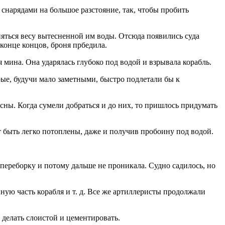
снарядами на большое разстояние, так, чтобы пробить
вняться весу вытесненной им воды. Отсюда появились суда
конце концов, броня прбедила.
 мина. Она ударялась глубоко под водой и взрывала корабль.
рые, будучи мало заметными, быстро подлетали бы к
асны. Когда сумели добраться и до них, то пришлось придумать
т быть легко потоплены, даже и получив пробоину под водой.
переборку и потому дальше не проникала. Судно садилось, но
нную часть корабля и т. д. Все же артиллеристы продолжали
 делать слоистой и цементировать.