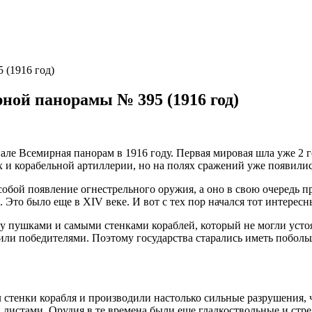
ной панорамы № 395 (1916 год)
але Всемирная панорам в 1916 году. Первая мировая шла уже 2 
ях и корабельной артиллерии, но на полях сражений уже появили
 собой появление огнестрельного оружия, а оно в свою очередь п
 Это было еще в XIV веке. И вот с тех пор начался тот интересн
у пушками и самыми стенками кораблей, который не могли устоят
или победителями. Поэтому государства старались иметь поболь
стенки корабля и производили настолько сильные разрушения, чт
истами. Орудия в те времена были еще гладкоствольные и стрел