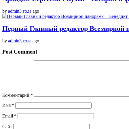
by
admin
3 года
ago
Первый Главный редактор Всемирной п
by
admin
3 года
ago
Post Comment
Комментарий
*
Имя
*
Email
*
Сайт