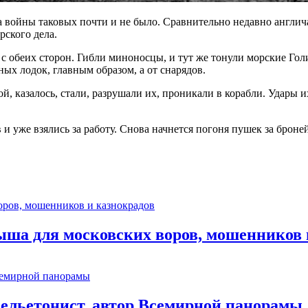
а войны таковых почти и не было. Сравнительно недавно англича
рского дела.
 обеих сторон. Гибли миноносцы, и тут же тонули морские Голиа
ых лодок, главным образом, а от снарядов.
казалось, стали, разрушали их, проникали в корабли. Удары и
 и уже взялись за работу. Снова начнется погоня пушек за брон
ыша для московских воров, мошенников 
фельетонист, автор Всемирной панорамы