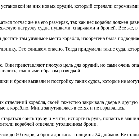
 установкой на них новых орудий, который стреляли огромными 
ться тотчас же на его размерах, так как вес корабля должен ра
желую нагрузку судна пушками, снарядами и броней. Все же, в 
достать там уязвимое место корабля, изобретена была подводная
тивнику. Это слишком опасно. Тогда придумали такие суда, кото
ас. Они представляют плохую цель для орудий, но сами очень оп
нялись, главными образом разведкой.
шки и брони вызвали и постройку таких судов, которые не могу
х отделений корабля, своей тяжестью закрывала дверь в другую 
е к кораблю. Мина запутывалась в сетях и не взрывалась.
стараться сбить трубу и мачты, испортить руль, попасть в маши
роители кораблей отвечали утолщением брони.
есом до 60 пудов, а броня достигла толщины 24 дюймов. Ее стали