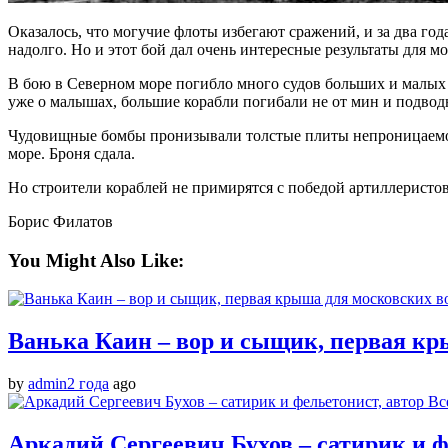
Оказалось, что могучие флоты избегают сражений, и за два год
надолго. Но и этот бой дал очень интересные результаты для мо
В бою в Северном море погибло много судов больших и малых с
уже о малышах, большие корабли погибали не от мин и подводн
Чудовищные бомбы пронизывали толстые плиты непроницаемой, 
море. Броня сдала.
Но строители кораблей не примирятся с победой артиллеристов
Борис Филатов
You Might Also Like:
Ванька Каин – вор и сыщик, первая кр
by
admin
2 года
ago
Аркадий Сергеевич Бухов – сатирик и 