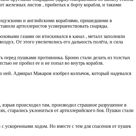
 от железных листов , прибитых к борту корабля, и такими
французскими и английскими кораблями, пришедшими в
ставили артиллеристов усовершенствовать снаряды.
оховыми газами он втискивался в канал , металл заполняли
воздух. От этого увеличились его дальность полёта, и сила
ть перед пушками противника. Броню стали делать из толстых
стью не пробил ее и не попал во внутрь корабля.
по ней. Адмирал Макаров изобрел колпачок, который надевался
ы, взрыв происходил там, производил страшное разрушение в
иях, старались уклониться от артиллерийского боя. Пушки стали
 с ускоренными ходом. Но вместе с тем для спасения от пушек