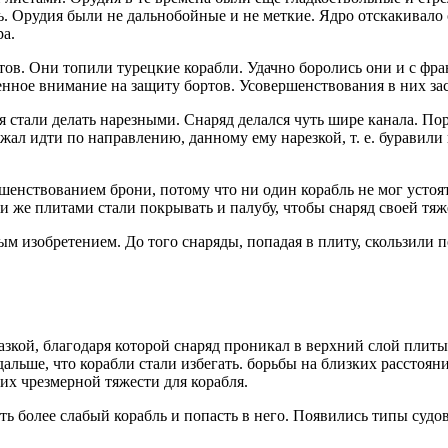
сть. Орудия были не дальнобойные и не меткие. Ядро отскакивало
ра.
ортов. Они топили турецкие корабли. Удачно боролись они и с 
енное внимание на защиту бортов. Усовершенствования в них за
стали делать нарезными. Снаряд делался чуть шире канала. Пор
лжал идти по направлению, данному ему нарезкой, т. е. буравили 
шенствованием брони, потому что ни один корабль не мог устоя
 же плитами стали покрывать и палубу, чтобы снаряд своей тяже
ым изобретением. До того снаряды, попадая в плиту, скользили 
мазкой, благодаря которой снаряд проникал в верхний слой плит
альше, что корабли стали избегать. борьбы на близких расстоян
 их чрезмерной тяжести для корабля.
ь более слабый корабль и попасть в него. Появились типы судов