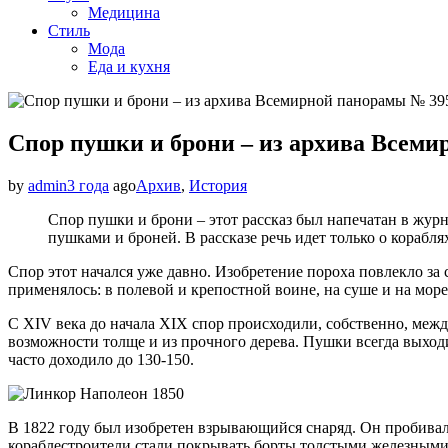
Медицина
Стиль
Мода
Еда и кухня
Спор пушки и брони – из архива Всемир
by
admin
3 года
ago
Архив
,
История
Спор пушки и брони – этот рассказ был напечатан в журн
пушками и броней. В рассказе речь идет только о корабл
Спор этот начался уже давно. Изобретение пороха повлекло за
применялось: в полевой и крепостной воине, на суше и на море.
С XIV века до начала XIX спор происходили, собственно, межд
возможности толще и из прочного дерева. Пушки всегда выход
часто доходило до 130-150.
В 1822 году был изобретен взрывающийся снаряд. Он пробивал 
кораблестроители стали покрывать борты толстыми железными л