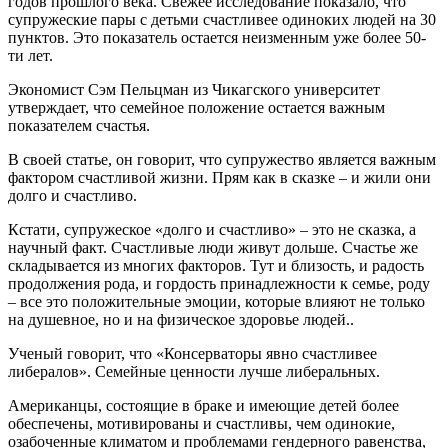
годов прошлого века. Свежее исследование показало, что
супружеские пары с детьми счастливее одиноких людей на 30
пунктов. Это показатель остается неизменным уже более 50-
ти лет.
Экономист Сэм Пельцман из Чикагского университет
утверждает, что семейное положение остается важным
показателем счастья.
В своей статье, он говорит, что супружество является важным
фактором счастливой жизни. Прям как в сказке – и жили они
долго и счастливо.
Кстати, супружеское «долго и счастливо» – это не сказка, а
научный факт. Счастливые люди живут дольше. Счастье же
складывается из многих факторов. Тут и близость, и радость
продолжения рода, и гордость принадлежности к семье, роду
– все это положительные эмоции, которые влияют не только
на душевное, но и на физическое здоровье людей..
Ученый говорит, что «Консерваторы явно счастливее
либералов». Семейные ценности лучше либеральных.
Американцы, состоящие в браке и имеющие детей более
обеспечены, мотивированы и счастливы, чем одинокие,
озабоченные климатом и проблемами гендерного равенства,