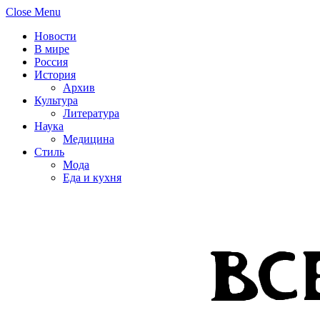
Close Menu
Новости
В мире
Россия
История
Архив
Культура
Литература
Наука
Медицина
Стиль
Мода
Еда и кухня