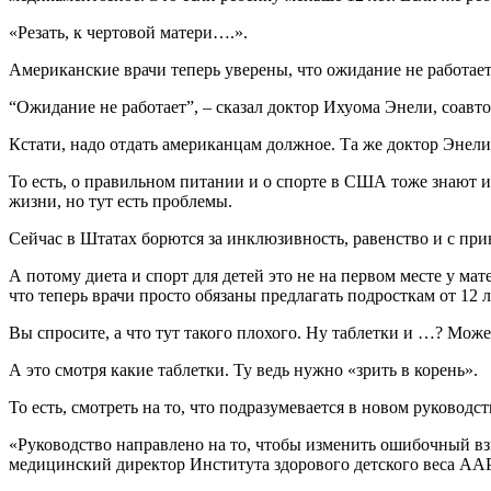
«Резать, к чертовой матери….».
Американские врачи теперь уверены, что ожидание не работает.
“Ожидание не работает”, – сказал доктор Ихуома Энели, соавт
Кстати, надо отдать американцам должное. Та же доктор Энел
То есть, о правильном питании и о спорте в США тоже знают и 
жизни, но тут есть проблемы.
Сейчас в Штатах борются за инклюзивность, равенство и с пр
А потому диета и спорт для детей это не на первом месте у м
что теперь врачи просто обязаны предлагать подросткам от 12 
Вы спросите, а что тут такого плохого. Ну таблетки и …? Може
А это смотря какие таблетки. Ту ведь нужно «зрить в корень».
То есть, смотреть на то, что подразумевается в новом руководс
«Руководство направлено на то, чтобы изменить ошибочный взг
медицинский директор Института здорового детского веса AAP