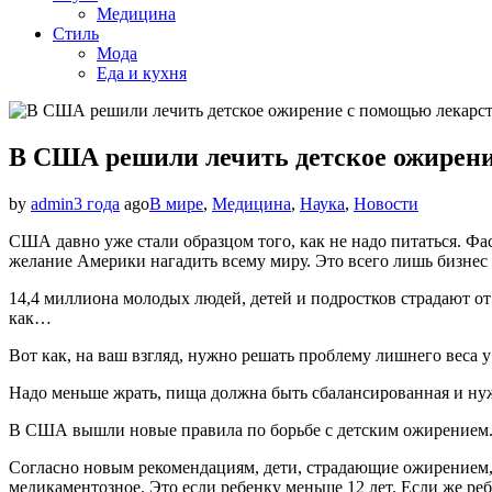
Медицина
Стиль
Мода
Еда и кухня
В США решили лечить детское ожирени
by
admin
3 года
ago
В мире
,
Медицина
,
Наука
,
Новости
США давно уже стали образцом того, как не надо питаться. Фас
желание Америки нагадить всему миру. Это всего лишь бизнес 
14,4 миллиона молодых людей, детей и подростков страдают от 
как…
Вот как, на ваш взгляд, нужно решать проблему лишнего веса у
Надо меньше жрать, пища должна быть сбалансированная и нуж
В США вышли новые правила по борьбе с детским ожирением. И
Согласно новым рекомендациям, дети, страдающие ожирением, 
медикаментозное. Это если ребенку меньше 12 лет. Если же ре