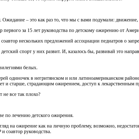
 Ожидание – это как раз то, что мы с вами подумали: движение,
ор первого за 15 лет руководства по детскому ожирению от Аме
и соавтор нескольких предложений ассоциации педиатров о запр
детский спорт у них развит. И, казалось бы, развивай это напр
ивилегиями белых.
атерей одиночек в негритянском и или латиноамериканском район
лет и старше, страдающим ожирением, доступ к лекарственным пре
т не все так плохо?
тве по лечению детского ожирения.
ляд на ожирение как на личную проблему, возможно, недостаток 
 и соавтор руководства.