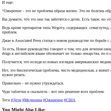
И еще:
“Ожирение – это не проблема образа жизни. Это не болезнь обр
Вы думаете, что это они так заботятся о детях. Есть такое, но эт
Ведь кроме препаратов типа Wegovy, содержащих семаглутид, в
проблем.
Джае в Associated Press статья о новом руководстве по борьбе с 
То есть, Новое руководство говорит о том, что для лечения о
drugs в английском языке обозначает не только лекарства, но и
Получается, что исходя из новых взглядов американских медико
Нет, это биологическая проблема, чисто медицинская, а значит
нужно резать.
Правильно – не нужно утруждаться.
Чудо таблетки и скальпель – вот оно решение всех проблем.
Теги
#Дети
#Медицина
#Ожирение
#США
You Might Also Like: