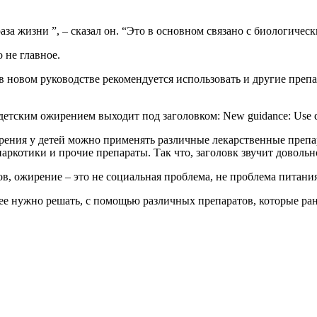
аза жизни ”, – сказал он. “Это в основном связано с биологичес
о не главное.
 новом руководстве рекомендуется использовать и другие препа
детским ожирением выходит под заголовком: New guidance: Use drugs
жирения у детей можно применять различные лекарственные преп
 наркотики и прочие препараты. Так что, заголовк звучит доволь
в, ожирение – это не социальная проблема, не проблема питания
 ее нужно решать, с помощью различных препаратов, которые рань