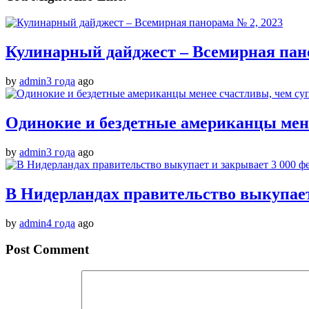
Кулинарный дайджест – Всемирная пано
by
admin
3 года
ago
Одинокие и бездетные американцы мен
by
admin
3 года
ago
В Нидерландах правительство выкупает
by
admin
4 года
ago
Post Comment